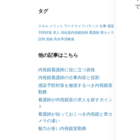
で
タグ
スキル
メリット
ワークライフバランス
仕事
感染
予防対策
求人
消化器内視鏡技師
看護師
胃カメラ
説明
資格
高水準消毒薬
他の記事はこちら
内視鏡看護師に役に立つ資格
内視鏡看護師の仕事内容と役割
感染予防対策を徹底するべき内視鏡室
勤務
看護師が内視鏡室の求人を探すポイン
ト
看護師が知っておくべき内視鏡と胃カ
メラの違い
魅力が多い内視鏡室勤務