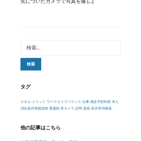
先についたカメラで写真を撮 […]
タグ
スキル
メリット
ワークライフバランス
仕事
感染予防対策
求人
消化器内視鏡技師
看護師
胃カメラ
説明
資格
高水準消毒薬
他の記事はこちら