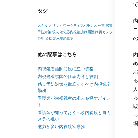
タグ
スキル
メリット
ワークライフバランス
仕事
感染
予防対策
求人
消化器内視鏡技師
看護師
胃カメラ
説明
資格
高水準消毒薬
他の記事はこちら
内視鏡看護師に役に立つ資格
内視鏡看護師の仕事内容と役割
感染予防対策を徹底するべき内視鏡室
勤務
看護師が内視鏡室の求人を探すポイン
ト
看護師が知っておくべき内視鏡と胃カ
メラの違い
魅力が多い内視鏡室勤務